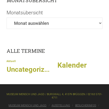
MONATSÜBERSICHT
Monatsübersicht
ALLE TERMINE
Aktuell
Kalender
Uncategorized
MUSEUM MENSCH UND JAGD / BURGWALL 4, 41379 BRÜGGEN / 02163 5701-
4711
MUSEUM MENSCH UND JAGD
AUSSTELLUNG
BESUCHERINFOS